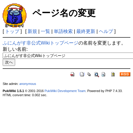
ページ名の変更
[
トップ
] [
新規
|
一覧
|
単語検索
|
最終更新
|
ヘルプ
]
ふにんがす非公式Wikiトップページ
の名前を変更します。
新しい名前:
Site admin:
anonymous
PukiWiki 1.5.1
© 2001-2016
PukiWiki Development Team
. Powered by PHP 7.4.33.
HTML convert time: 0.002 sec.