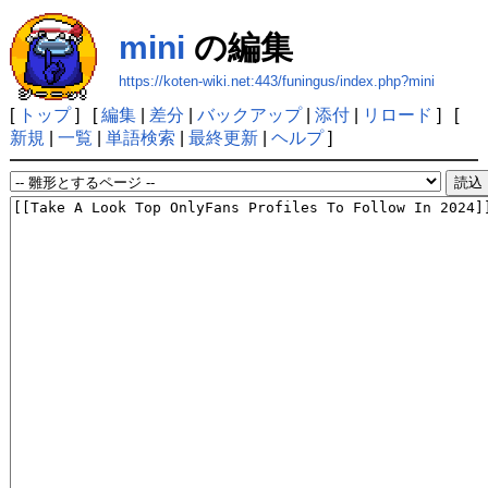
mini
の編集
https://koten-wiki.net:443/funingus/index.php?mini
[
トップ
] [
編集
|
差分
|
バックアップ
|
添付
|
リロード
] [
新規
|
一覧
|
単語検索
|
最終更新
|
ヘルプ
]