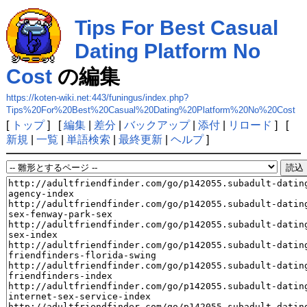
Tips For Best Casual
Dating Platform No
Cost
の編集
https://koten-wiki.net:443/funingus/index.php?
Tips%20For%20Best%20Casual%20Dating%20Platform%20No%20Cost
[
トップ
] [
編集
|
差分
|
バックアップ
|
添付
|
リロード
] [
新規
|
一覧
|
単語検索
|
最終更新
|
ヘルプ
]