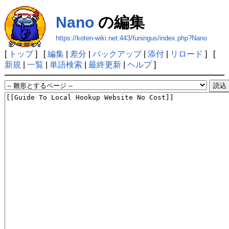
Nano
の編集
https://koten-wiki.net:443/funingus/index.php?Nano
[
トップ
] [
編集
|
差分
|
バックアップ
|
添付
|
リロード
] [
新規
|
一覧
|
単語検索
|
最終更新
|
ヘルプ
]