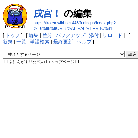
戌宮！
の編集
https://koten-wiki.net:443/funingus/index.php?
%E6%88%8C%E5%AE%AE%EF%BC%81
[
トップ
] [
編集
|
差分
|
バックアップ
|
添付
|
リロード
] [
新規
|
一覧
|
単語検索
|
最終更新
|
ヘルプ
]