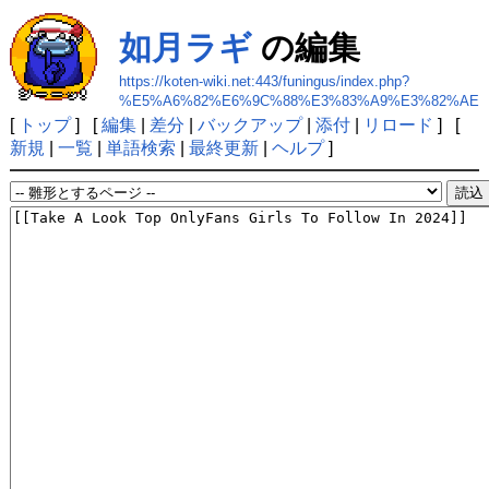
如月ラギ
の編集
https://koten-wiki.net:443/funingus/index.php?
%E5%A6%82%E6%9C%88%E3%83%A9%E3%82%AE
[
トップ
] [
編集
|
差分
|
バックアップ
|
添付
|
リロード
] [
新規
|
一覧
|
単語検索
|
最終更新
|
ヘルプ
]