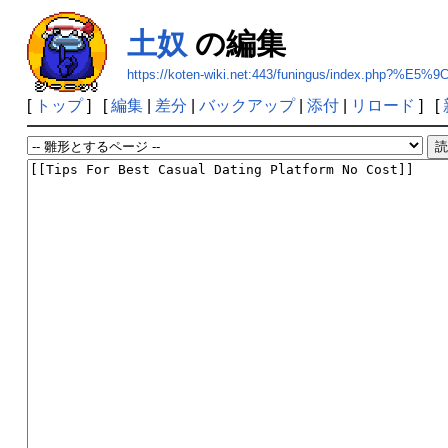
土奴
の編集
https://koten-wiki.net:443/funingus/index.php?%
[
トップ
] [
編集
|
差分
|
バックアップ
|
添付
|
リロード
] [