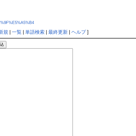
E5%9C%9F%E5%A5%B4
新規
|
一覧
|
単語検索
|
最終更新
|
ヘルプ
]