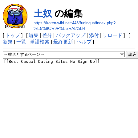
土奴
の編集
https://koten-wiki.net:443/funingus/index.php?
%E5%9C%9F%E5%A5%B4
[
トップ
] [
編集
|
差分
|
バックアップ
|
添付
|
リロード
] [
新規
|
一覧
|
単語検索
|
最終更新
|
ヘルプ
]