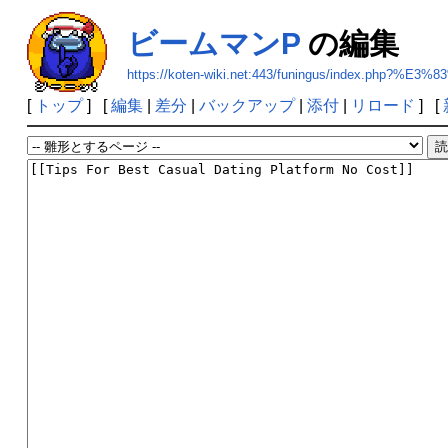
ビームマンP
の編集
https://koten-wiki.net:443/funingus/index.p
[
トップ
] [
編集
|
差分
|
バックアップ
|
添付
|
リロード
] [