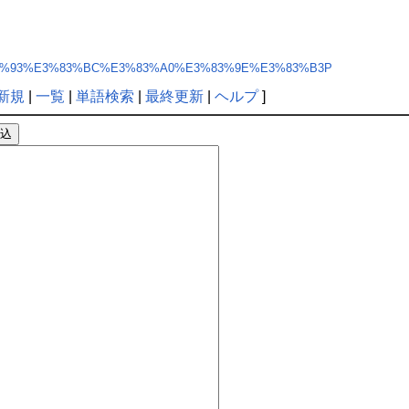
hp?%E3%83%93%E3%83%BC%E3%83%A0%E3%83%9E%E3%83%B3P
新規
|
一覧
|
単語検索
|
最終更新
|
ヘルプ
]