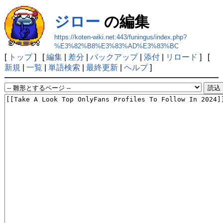
ジロー
の編集
https://koten-wiki.net:443/funingus/index.php?
%E3%82%B8%E3%83%AD%E3%83%BC
[
トップ
] [
編集
|
差分
|
バックアップ
|
添付
|
リロード
] [
新規
|
一覧
|
単語検索
|
最終更新
|
ヘルプ
]