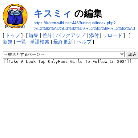
キスミィ
の編集
https://koten-wiki.net:443/funingus/index.php?
%E3%82%AD%E3%82%B9%E3%83%9F%E3%82%A3
[
トップ
] [
編集
|
差分
|
バックアップ
|
添付
|
リロード
] [
新規
|
一覧
|
単語検索
|
最終更新
|
ヘルプ
]