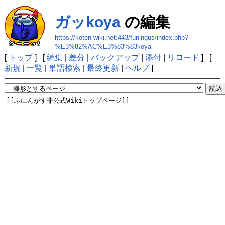
ガッkoya
の編集
https://koten-wiki.net:443/funingus/index.php?
%E3%82%AC%E3%83%83koya
[
トップ
] [
編集
|
差分
|
バックアップ
|
添付
|
リロード
] [
新規
|
一覧
|
単語検索
|
最終更新
|
ヘルプ
]