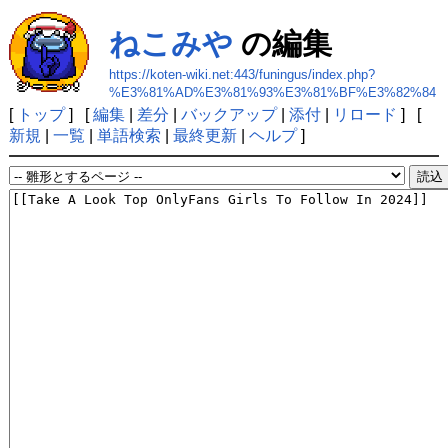
ねこみや
の編集
https://koten-wiki.net:443/funingus/index.php?
%E3%81%AD%E3%81%93%E3%81%BF%E3%82%84
[
トップ
] [
編集
|
差分
|
バックアップ
|
添付
|
リロード
] [
新規
|
一覧
|
単語検索
|
最終更新
|
ヘルプ
]