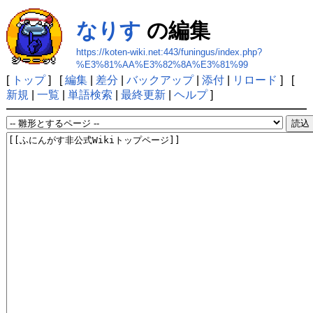
なりす
の編集
https://koten-wiki.net:443/funingus/index.php?
%E3%81%AA%E3%82%8A%E3%81%99
[
トップ
] [
編集
|
差分
|
バックアップ
|
添付
|
リロード
] [
新規
|
一覧
|
単語検索
|
最終更新
|
ヘルプ
]