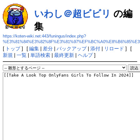
いわし＠超ビビリ
の編
集
https://koten-wiki.net:443/funingus/index.php?
%E3%81%84%E3%82%8F%E3%81%97%EF%BC%A0%E8%B6%85%E3
[
トップ
] [
編集
|
差分
|
バックアップ
|
添付
|
リロード
] [
新規
|
一覧
|
単語検索
|
最終更新
|
ヘルプ
]